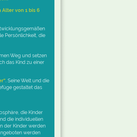
 Alter von 1 bis 6
entwicklungsgemäßen
e Persönlichkeit, die
samen Weg und setzen
ich das Kind zu einer
er“
. Seine Welt und die
üge gestaltet das
sphäre, die Kinder
nd die individuellen
en der Kinder werden
d Angeboten werden