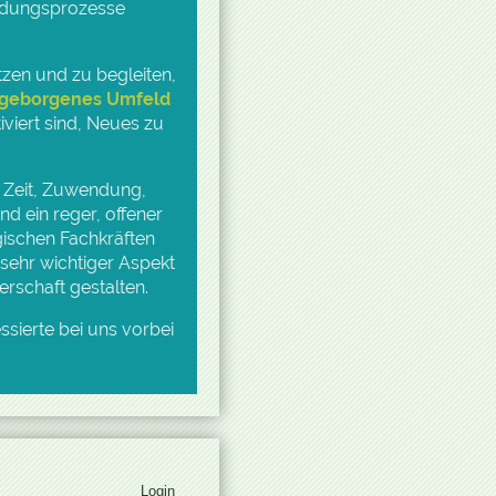
ildungsprozesse
tzen und zu begleiten,
 geborgenes Umfeld
iviert sind, Neues zu
d Zeit, Zuwendung,
d ein reger, offener
ischen Fachkräften
n sehr wichtiger Aspekt
erschaft gestalten.
ssierte bei uns vorbei
Login