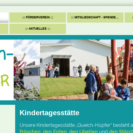
FÖRDERVEREIN
MITGLIEDSCHAFT - SPENDEN
AKTUELLES
Kindertagesstätte
Unsere Kindertagesstätte „Queich-Hüpfer“ besteht
Fröschen
,
den Enten
,
den Libellen
und
den Störc