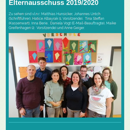
Elternausschuss 2019/2020
Zu sehen sind v.l.n.r.: Matthias Hunsicker, Johannes Untch
(Schriftführer), Hatice Albayrak (1. Vorsitzende), Tina Steffan
(Kassenwart), Inna Berie, Daniela Vogt (E-Mail-Beauftragte), Maike
Greifenhagen (2. Vorsitzende) und Anne Geiger.