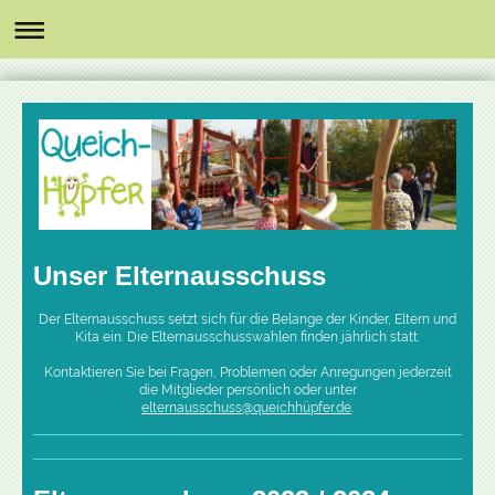
Unser Elternausschuss
Der Elternausschuss setzt sich für die Belange der Kinder, Eltern und
Kita ein. Die Elternausschusswahlen finden jährlich statt.
Kontaktieren Sie bei Fragen, Problemen oder Anregungen jederzeit
die Mitglieder persönlich oder unter
elternausschuss@queichhüpfer.de
.