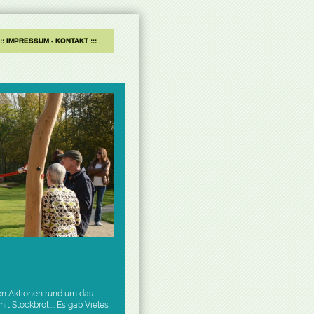
IMPRESSUM - KONTAKT
elen Aktionen rund um das
it Stockbrot.... Es gab Vieles