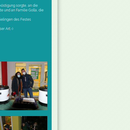
köstigung sorgte, an die
te und an Familie Golla, die
Gelingen des Festes
r Art;-)