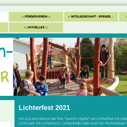
FÖRDERVEREIN
MITGLIEDSCHAFT - SPENDEN
AKTUELLES
Lichterfest 2021
Am 11.11.2021 fand in der Kita "Queich-Hüpfer" ein Lichterfest mit vi
Licht statt. Ob Lichtertisch, Lichterlieder oder auch ein Martinsfeuer m