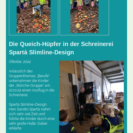
Die Queich-Hüpfer in der Schreinerei
Spartà Slimline-Design
Oktober, 2024
Anlässlich des
Gruppenthemas „Berufe“
unternahmen die Kinder
der „Störche-Gruppe“ am
22.10.24 einen Ausflug in die
Schreinerei
Spartà Slimline-Design.
Herr Sandro Spartà nahm
sich sehr viel Zeit und
führte die Kinder durch eine
sehr große Halle. Dabei
erklärte