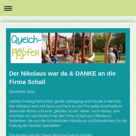
Der Nikolaus war da & DANKE an die
Firma Schall
Dezember, 2024
Letzten Freitag herrschten große Aufregung und Freude in der Kita.
Der Nikolaus kam mit Sack und Pack zu uns! Für jedes Kind hatte er
liebevolle Worte und eine „gefüllte Socke“ dabei. Auch dieses Jahr
möchten wir uns herzlich bei der Firma Schall aus Offenbach
bedanken, die uns die Schokoladen-Nikoläuse und Mandarinen für die
Füllung der Socken spendeten.
Die Kinder und das Team der Kita-Queich-Hüpfer